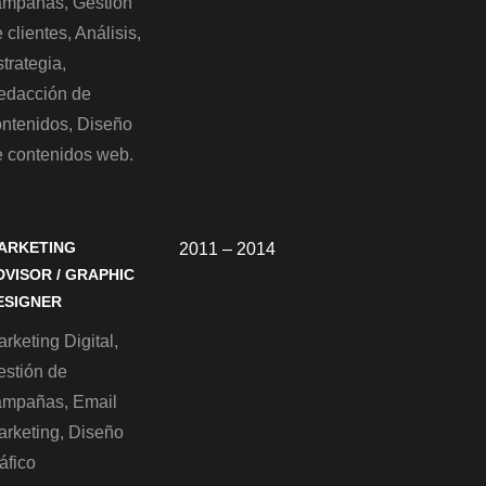
ampañas, Gestión
 clientes, Análisis,
trategia,
edacción de
ontenidos, Diseño
e contenidos web.
ARKETING
2011 – 2014
DVISOR / GRAPHIC
ESIGNER
rketing Digital,
estión de
ampañas, Email
arketing, Diseño
áfico