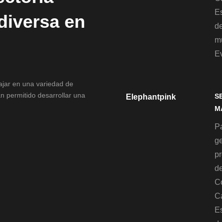
Es
 diversa en
d
mu
E
bajar en una variedad de
n permitido desarrollar una
S
Elephantpink
M
Pa
g
p
de
C
C
Es