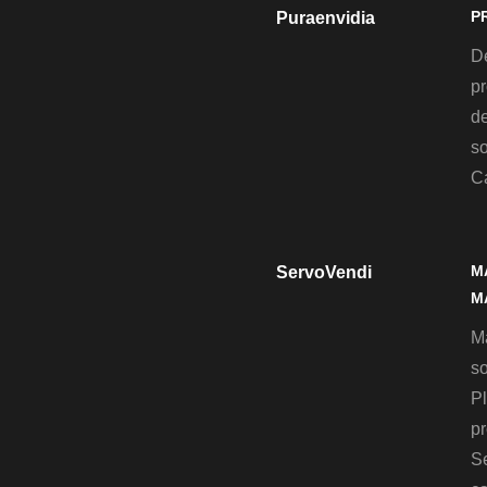
P
Puraenvidia
D
pr
de
so
C
M
ServoVendi
M
M
so
Pl
pr
S