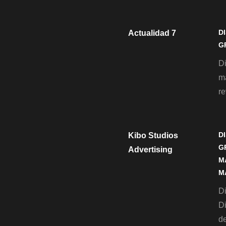
D
Actualidad 7
G
D
m
re
D
Kibo Studios
G
Advertising
M
M
Di
D
de