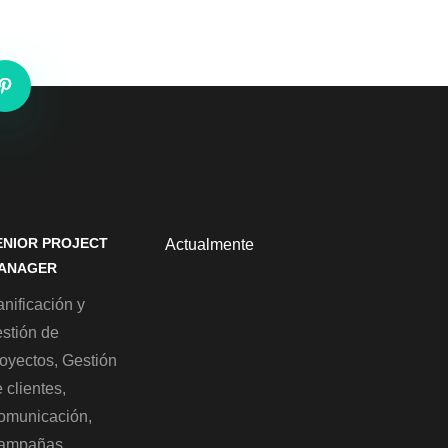
ENIOR PROJECT
Actualmente
ANAGER
nificación y
estión de
royectos, Gestión
 clientes,
omunicación,
ampañas,