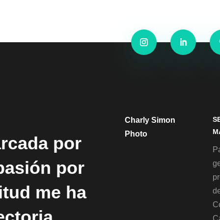
S
Charly Simon
M
Photo
arcada por
Pa
 pasión por
g
p
titud me ha
de
C
ectoria
C