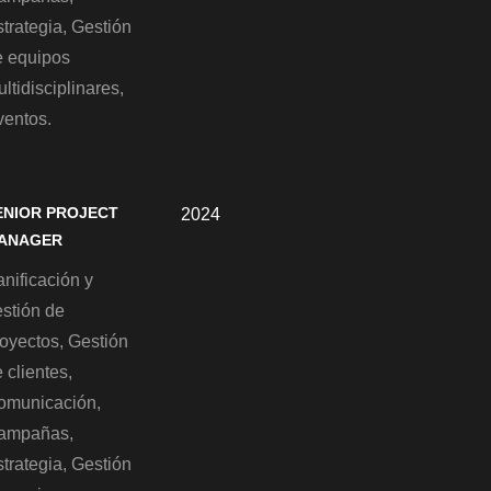
trategia, Gestión
e equipos
ltidisciplinares,
ventos.
ENIOR PROJECT
2024
ANAGER
nificación y
estión de
royectos, Gestión
 clientes,
omunicación,
ampañas,
trategia, Gestión