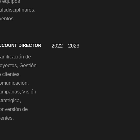
e equipos
ltidisciplinares,
ventos.
CCOUNT DIRECTOR
2022 – 2023
anificación de
royectos, Gestión
 clientes,
omunicación,
ampañas, Visión
tratégica,
onversión de
ientes.