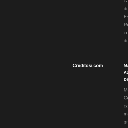
c
de
Es
R
c
d
M
Creditosi.com
A
D
Ma
G
c
m
gr