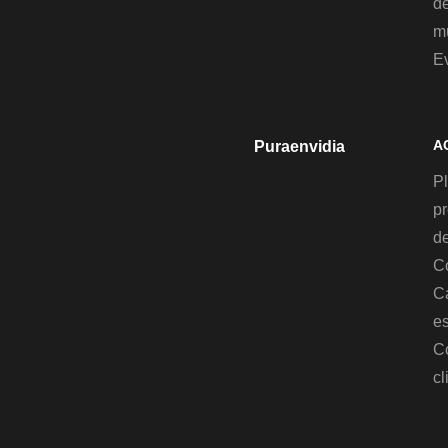
d
mu
E
A
Puraenvidia
Pl
p
de
C
C
es
C
cl