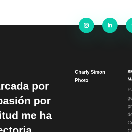
S
Charly Simon
M
Photo
arcada por
Pa
 pasión por
g
p
titud me ha
de
C
ectoria
C