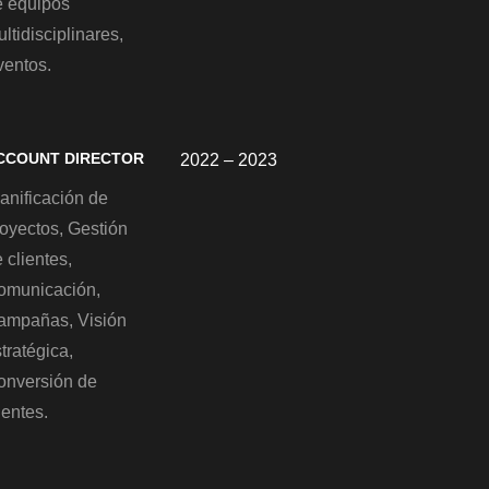
e equipos
ltidisciplinares,
ventos.
CCOUNT DIRECTOR
2022 – 2023
anificación de
royectos, Gestión
 clientes,
omunicación,
ampañas, Visión
tratégica,
onversión de
ientes.