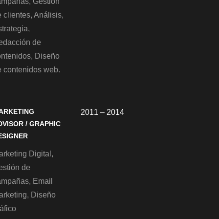
ampañas, Gestión
 clientes, Análisis,
trategia,
edacción de
ontenidos, Diseño
e contenidos web.
ARKETING
2011 – 2014
DVISOR / GRAPHIC
ESIGNER
rketing Digital,
estión de
ampañas, Email
arketing, Diseño
áfico