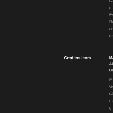
c
de
Es
R
c
d
M
Creditosi.com
A
D
Ma
G
c
m
gr