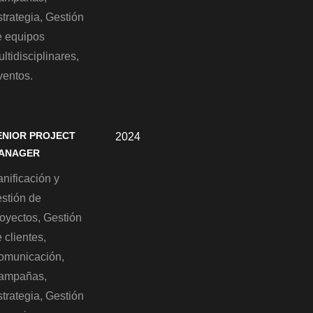
trategia, Gestión
e equipos
ltidisciplinares,
ventos.
ENIOR PROJECT
2024
ANAGER
nificación y
estión de
royectos, Gestión
 clientes,
omunicación,
ampañas,
trategia, Gestión