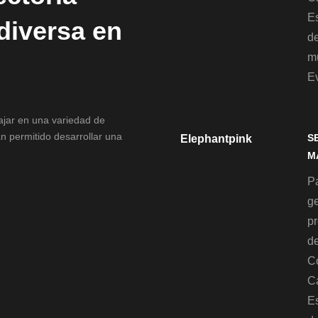
Es
 diversa en
d
mu
E
bajar en una variedad de
n permitido desarrollar una
S
Elephantpink
M
Pa
g
p
de
C
C
Es