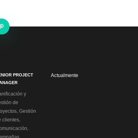
ENIOR PROJECT
Actualmente
ANAGER
nificación y
estión de
royectos, Gestión
 clientes,
omunicación,
ampañas,