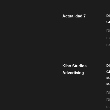
D
Actualidad 7
G
D
m
re
D
Kibo Studios
G
Advertising
M
M
Di
D
de