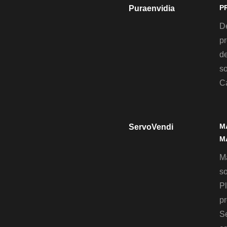
P
Puraenvidia
D
pr
de
so
C
M
ServoVendi
M
M
so
Pl
pr
S