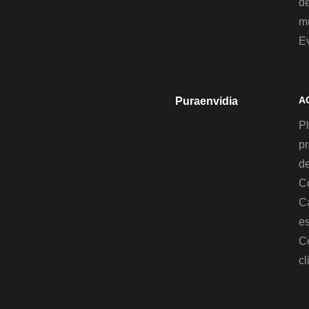
d
mu
E
A
Puraenvidia
Pl
p
de
C
C
es
C
cl