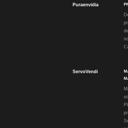
P
Puraenvidia
D
pr
de
so
C
M
ServoVendi
M
M
so
Pl
pr
S