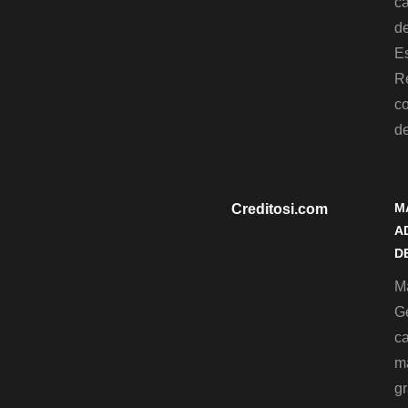
c
de
Es
R
c
d
M
Creditosi.com
A
D
Ma
G
c
m
gr