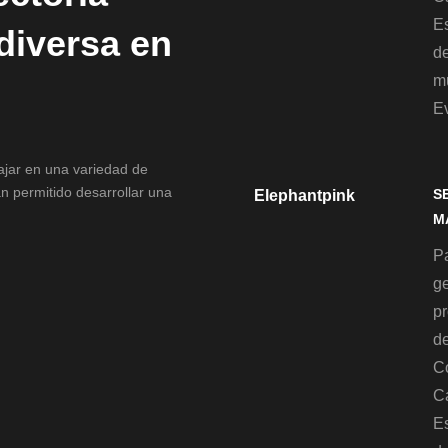
Es
 diversa en
d
mu
E
bajar en una variedad de
n permitido desarrollar una
S
Elephantpink
M
Pa
g
p
de
C
C
Es