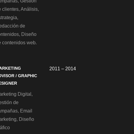
ampañas, Gestión
 clientes, Análisis,
trategia,
edacción de
ontenidos, Diseño
e contenidos web.
ARKETING
2011 – 2014
DVISOR / GRAPHIC
ESIGNER
rketing Digital,
estión de
ampañas, Email
arketing, Diseño
áfico