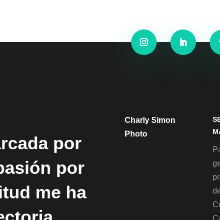
S
Charly Simon
M
Photo
arcada por
Pa
 pasión por
g
p
titud me ha
de
C
ectoria
C