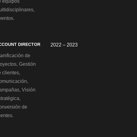
e equipos
ltidisciplinares,
ventos.
CCOUNT DIRECTOR
2022 – 2023
anificación de
royectos, Gestión
 clientes,
omunicación,
ampañas, Visión
tratégica,
onversión de
ientes.