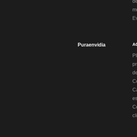
d
mu
E
A
Puraenvidia
Pl
p
de
C
C
es
C
cl