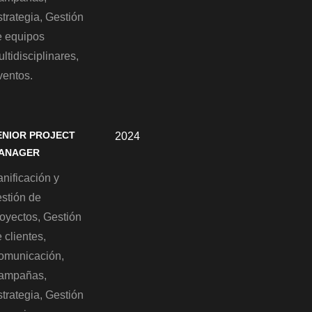
trategia, Gestión
e equipos
ltidisciplinares,
ventos.
ENIOR PROJECT
2024
ANAGER
nificación y
estión de
royectos, Gestión
 clientes,
omunicación,
ampañas,
trategia, Gestión