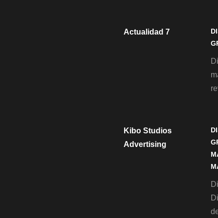
D
Actualidad 7
G
D
m
re
D
Kibo Studios
G
Advertising
M
M
Di
D
de