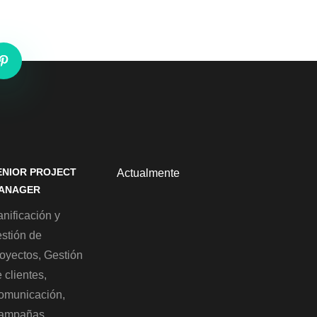
ENIOR PROJECT
Actualmente
ANAGER
nificación y
estión de
royectos, Gestión
 clientes,
omunicación,
ampañas,