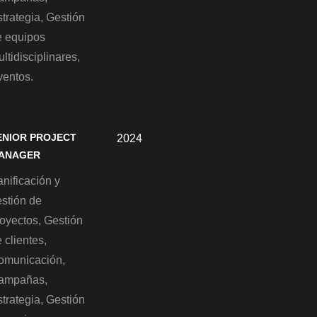
trategia, Gestión
e equipos
ltidisciplinares,
ventos.
ENIOR PROJECT
2024
ANAGER
nificación y
estión de
royectos, Gestión
 clientes,
omunicación,
ampañas,
trategia, Gestión