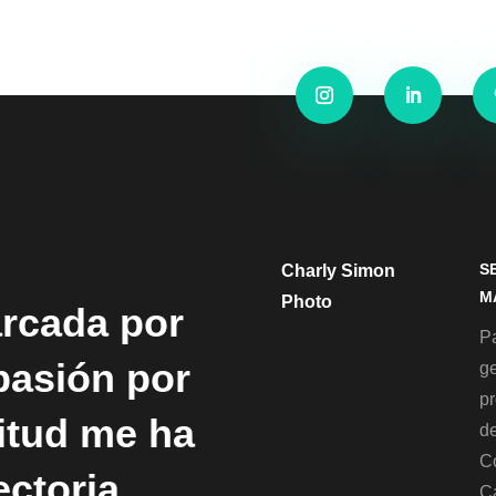
S
Charly Simon
M
Photo
arcada por
Pa
 pasión por
g
p
titud me ha
de
C
ectoria
C