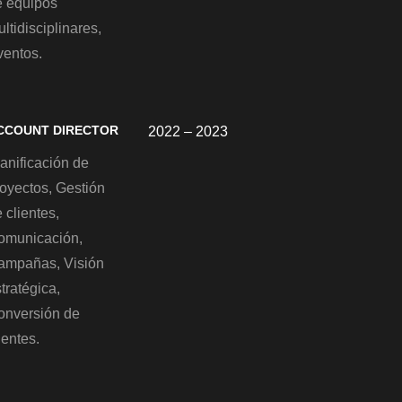
e equipos
ltidisciplinares,
ventos.
CCOUNT DIRECTOR
2022 – 2023
anificación de
royectos, Gestión
 clientes,
omunicación,
ampañas, Visión
tratégica,
onversión de
ientes.