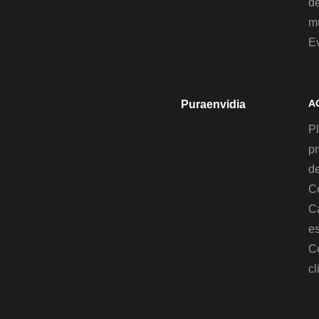
d
mu
E
A
Puraenvidia
Pl
p
de
C
C
es
C
cl