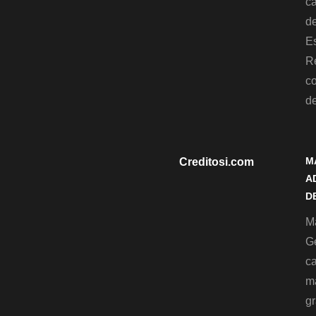
c
de
Es
R
c
d
M
Creditosi.com
A
D
Ma
G
c
m
gr