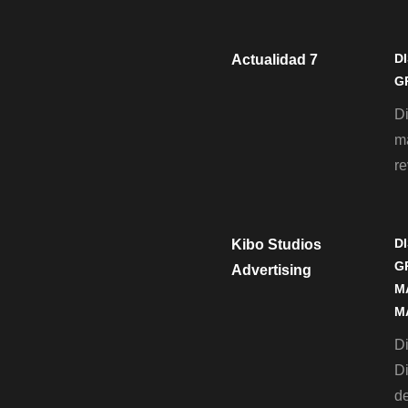
D
Actualidad 7
G
D
m
re
D
Kibo Studios
G
Advertising
M
M
Di
D
de