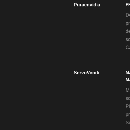
P
Puraenvidia
D
pr
de
so
C
M
ServoVendi
M
M
so
Pl
pr
S