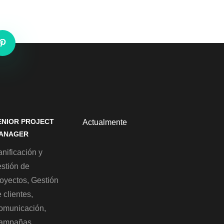
ENIOR PROJECT
Actualmente
ANAGER
nificación y
estión de
royectos, Gestión
 clientes,
omunicación,
ampañas,