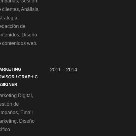
ampañas, Gestión
 clientes, Análisis,
trategia,
edacción de
ontenidos, Diseño
e contenidos web.
ARKETING
2011 – 2014
DVISOR / GRAPHIC
ESIGNER
rketing Digital,
estión de
ampañas, Email
arketing, Diseño
áfico