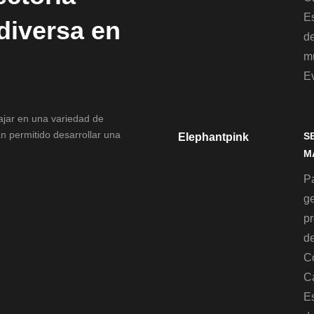
Es
 diversa en
d
mu
E
bajar en una variedad de
n permitido desarrollar una
S
Elephantpink
M
Pa
g
p
de
C
C
Es