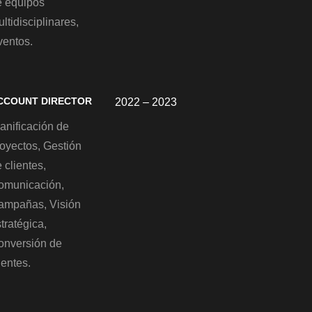
e equipos
ltidisciplinares,
ventos.
CCOUNT DIRECTOR
2022 – 2023
anificación de
royectos, Gestión
 clientes,
omunicación,
ampañas, Visión
tratégica,
onversión de
ientes.