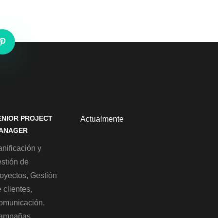
ENIOR PROJECT
Actualmente
ANAGER
nificación y
estión de
royectos, Gestión
 clientes,
omunicación,
ampañas,