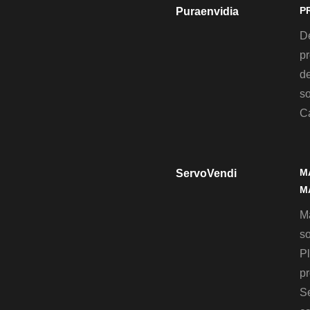
P
Puraenvidia
D
pr
de
so
C
M
ServoVendi
M
M
so
Pl
pr
S