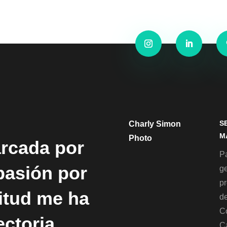
S
Charly Simon
M
Photo
arcada por
Pa
 pasión por
g
p
titud me ha
de
C
ectoria
C