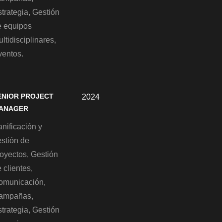
trategia, Gestión
e equipos
ltidisciplinares,
ventos.
ENIOR PROJECT
2024
ANAGER
nificación y
estión de
royectos, Gestión
 clientes,
omunicación,
ampañas,
trategia, Gestión