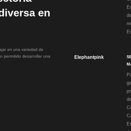
Es
 diversa en
d
mu
E
bajar en una variedad de
n permitido desarrollar una
S
Elephantpink
M
Pa
g
p
de
C
C
Es