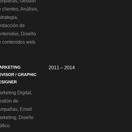
ampañas, Gestión
 clientes, Análisis,
trategia,
edacción de
ontenidos, Diseño
e contenidos web.
ARKETING
2011 – 2014
DVISOR / GRAPHIC
ESIGNER
rketing Digital,
estión de
ampañas, Email
arketing, Diseño
áfico