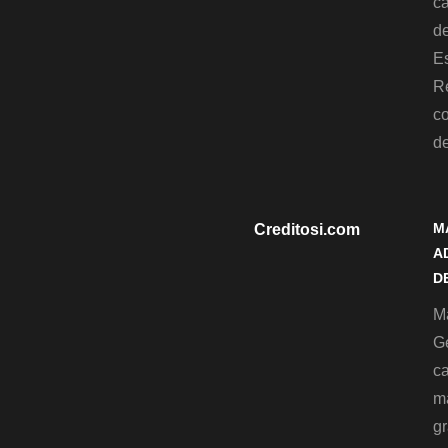
c
de
Es
R
c
d
M
Creditosi.com
A
D
Ma
G
c
m
gr