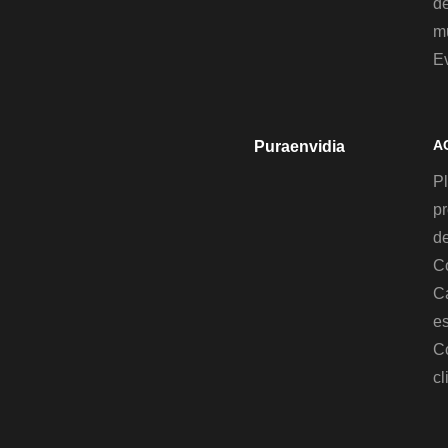
d
mu
E
A
Puraenvidia
Pl
p
de
C
C
es
C
cl