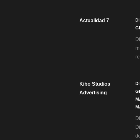
D
Actualidad 7
G
D
m
re
D
Kibo Studios
G
Advertising
M
M
Di
D
de