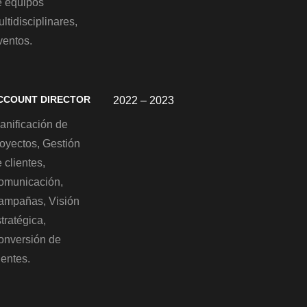
e equipos
ltidisciplinares,
ventos.
CCOUNT DIRECTOR
2022 – 2023
anificación de
royectos, Gestión
 clientes,
omunicación,
ampañas, Visión
tratégica,
onversión de
ientes.