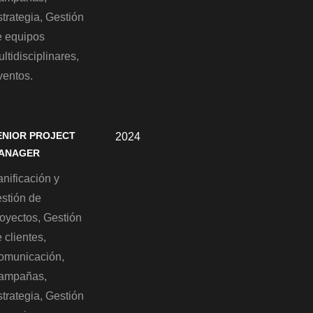
trategia, Gestión
e equipos
ltidisciplinares,
ventos.
ENIOR PROJECT
2024
ANAGER
nificación y
estión de
royectos, Gestión
 clientes,
omunicación,
ampañas,
trategia, Gestión