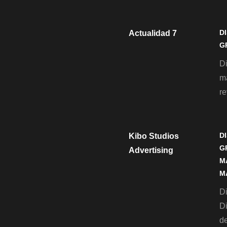
D
Actualidad 7
G
D
m
re
D
Kibo Studios
G
Advertising
M
M
Di
D
de