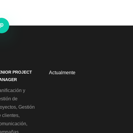
ENIOR PROJECT
Actualmente
ANAGER
nificación y
estión de
royectos, Gestión
 clientes,
omunicación,
ampañas,