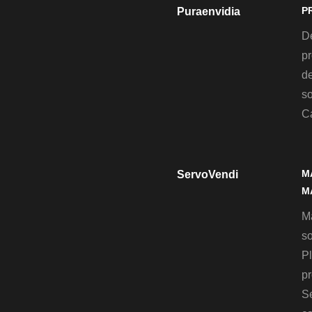
P
Puraenvidia
D
pr
de
so
C
M
ServoVendi
M
M
so
Pl
pr
S