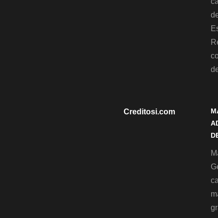
c
de
Es
R
c
d
M
Creditosi.com
A
D
Ma
G
c
m
gr