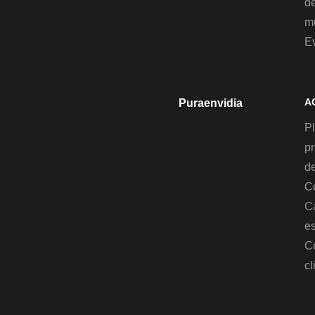
d
mu
E
A
Puraenvidia
Pl
p
de
C
C
es
C
cl