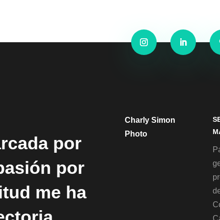
S
Charly Simon
M
Photo
arcada por
Pa
 pasión por
g
p
titud me ha
de
C
ectoria
C