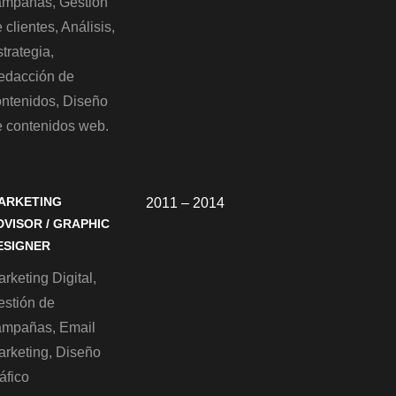
ampañas, Gestión
 clientes, Análisis,
trategia,
edacción de
ontenidos, Diseño
e contenidos web.
ARKETING
2011 – 2014
DVISOR / GRAPHIC
ESIGNER
rketing Digital,
estión de
ampañas, Email
arketing, Diseño
áfico