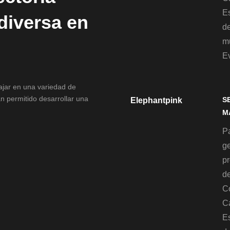
Es
 diversa en
d
mu
E
bajar en una variedad de
n permitido desarrollar una
S
Elephantpink
M
Pa
g
p
de
C
C
Es