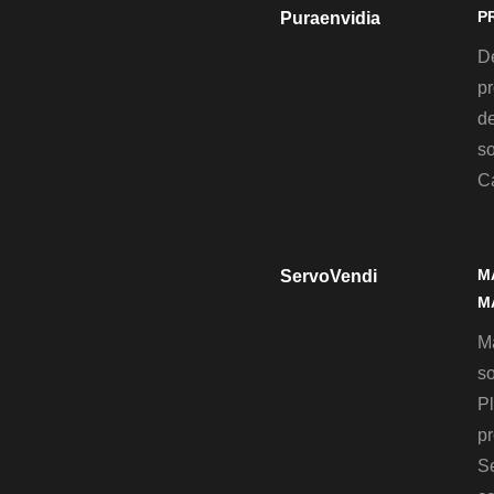
P
Puraenvidia
D
pr
de
so
C
M
ServoVendi
M
M
so
Pl
pr
S