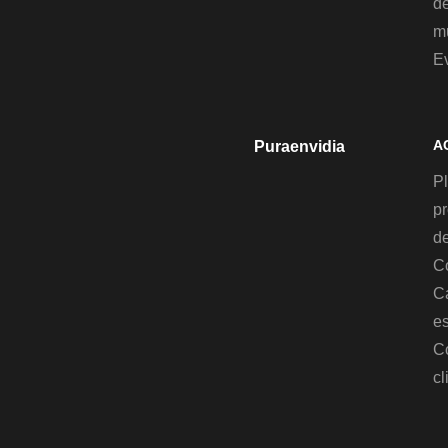
d
mu
E
A
Puraenvidia
Pl
p
de
C
C
es
C
cl