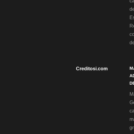
c
de
Es
R
c
d
M
Creditosi.com
A
D
Ma
G
c
m
gr