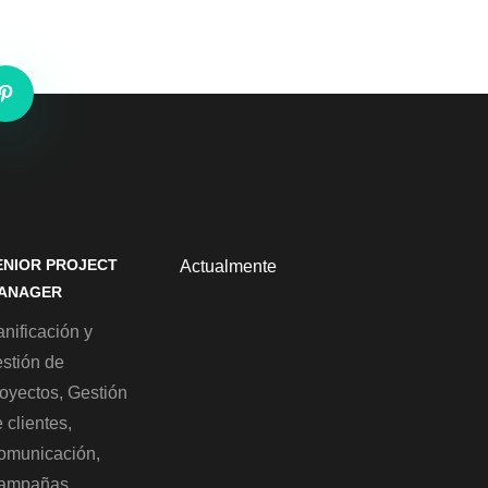
ENIOR PROJECT
Actualmente
ANAGER
nificación y
estión de
royectos, Gestión
 clientes,
omunicación,
ampañas,