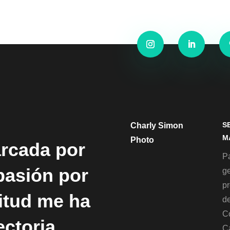
S
Charly Simon
M
Photo
arcada por
Pa
 pasión por
g
p
titud me ha
de
C
ectoria
C