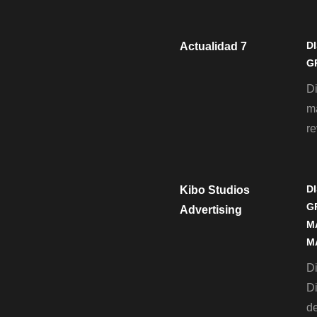
D
Actualidad 7
G
D
m
re
D
Kibo Studios
G
Advertising
M
M
Di
D
de