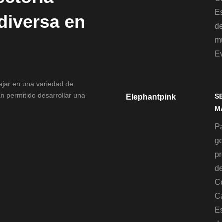
Es
 diversa en
d
mu
E
bajar en una variedad de
n permitido desarrollar una
S
Elephantpink
M
Pa
g
p
de
C
C
Es