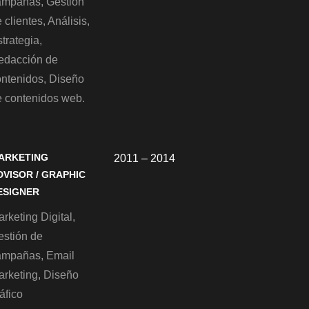
ampañas, Gestión
 clientes, Análisis,
trategia,
edacción de
ontenidos, Diseño
e contenidos web.
ARKETING
2011 – 2014
DVISOR / GRAPHIC
ESIGNER
rketing Digital,
estión de
ampañas, Email
arketing, Diseño
áfico