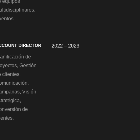
e equipos
ltidisciplinares,
ventos.
CCOUNT DIRECTOR
2022 – 2023
anificación de
royectos, Gestión
 clientes,
omunicación,
ampañas, Visión
tratégica,
onversión de
ientes.