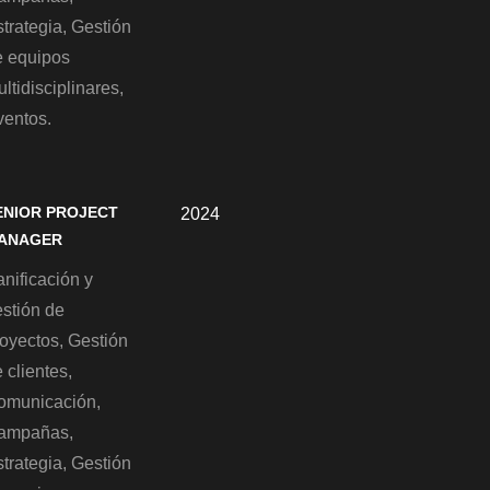
trategia, Gestión
e equipos
ltidisciplinares,
ventos.
ENIOR PROJECT
2024
ANAGER
nificación y
estión de
royectos, Gestión
 clientes,
omunicación,
ampañas,
trategia, Gestión